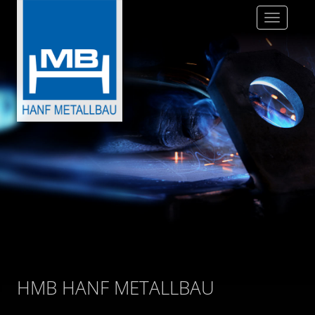
Toggle
navigatio
HMB HANF METALLBAU