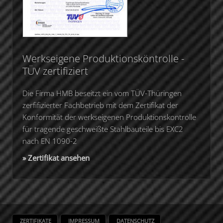
Werkseigene Produktionsköntrolle -
TÜV zertifiziert
Die Firma HMB beseitzt ein vom TÜV-Thüringen
zerfifizierter Fachbetrieb mit dem Zertifikat der
Konformität der werkseigenen Produktionskontrolle
für tragende geschweißte Stahlbauteile bis EXC2
nach EN 1090-2
» Zertifikat ansehen
ZERTIFIKATE
IMPRESSUM
DATENSCHUTZ